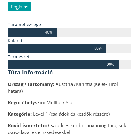
Foglalás
Túra nehézsége
40%
Kaland
80%
Természet
90%
Túra információ
Ország / tartomány:
Ausztria /Karintia (Kelet- Tirol
határa)
Régió / helyszín:
Mölltal / Stall
Kategória:
Level 1 (családok és kezdők részére)
Rövid ismertető:
Családi és kezdő canyoning túra, sok
csúszdával és erszkedésekkel