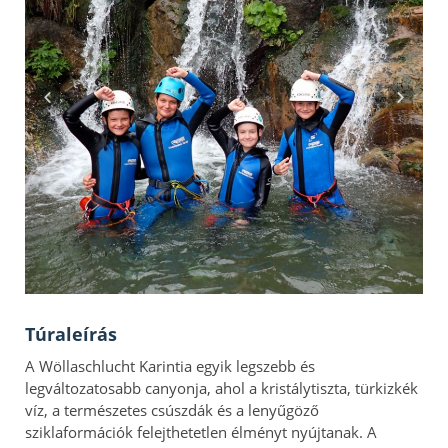
Túraleírás
A Wöllaschlucht Karintia egyik legszebb és
legváltozatosabb canyonja, ahol a kristálytiszta, türkizkék
víz, a természetes csúszdák és a lenyűgöző
sziklaformációk felejthetetlen élményt nyújtanak. A