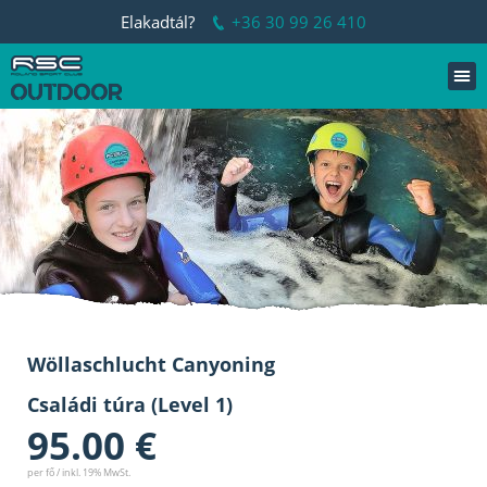
Elakadtál?
+36 30 99 26 410
Wöllaschlucht Canyoning
Családi túra (Level 1)
95.00 €
per fő / inkl. 19% MwSt.