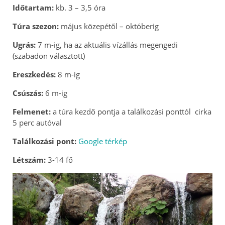
Időtartam:
kb. 3 – 3,5 óra
Túra szezon:
május közepétől – októberig
Ugrás:
7 m-ig, ha az aktuális vízállás megengedi
(szabadon választott)
Ereszkedés:
8 m-ig
Csúszás:
6 m-ig
Felmenet:
a túra kezdő pontja a találkozási ponttól cirka
5 perc autóval
Találkozási pont:
Google térkép
Létszám:
3-14 fő