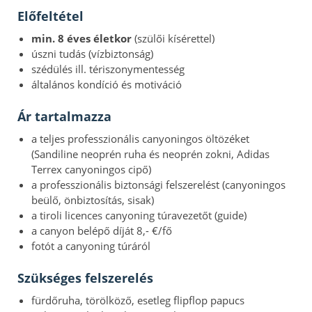
Előfeltétel
min. 8 éves életkor
(szülői kísérettel)
úszni tudás (vízbiztonság)
szédülés ill. tériszonymentesség
általános kondíció és motiváció
Ár tartalmazza
a teljes professzionális canyoningos öltözéket
(Sandiline neoprén ruha és neoprén zokni, Adidas
Terrex canyoningos cipő)
a professzionális biztonsági felszerelést (canyoningos
beülő, önbiztosítás, sisak)
a tiroli licences canyoning túravezetőt (guide)
a canyon belépő díját 8,- €/fő
fotót a canyoning túráról
Szükséges felszerelés
fürdőruha, törölköző, esetleg flipflop papucs