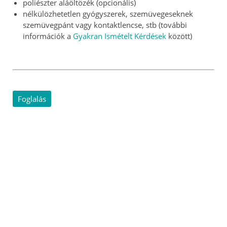
poliészter aláöltözék (opcionális)
nélkülözhetetlen gyógyszerek, szemüvegeseknek
szemüvegpánt vagy kontaktlencse, stb (további
információk a
Gyakran Ismételt Kérdések
között)
Foglalás