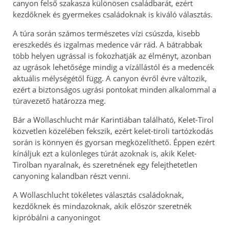
canyon felső szakasza különösen családbarát, ezért
kezdőknek és gyermekes családoknak is kiváló választás.
A túra során számos természetes vízi csúszda, kisebb
ereszkedés és izgalmas medence vár rád. A bátrabbak
több helyen ugrással is fokozhatják az élményt, azonban
az ugrások lehetősége mindig a vízállástól és a medencék
aktuális mélységétől függ. A canyon évről évre változik,
ezért a biztonságos ugrási pontokat minden alkalommal a
túravezető határozza meg.
Bár a Wöllaschlucht már Karintiában található, Kelet-Tirol
közvetlen közelében fekszik, ezért kelet-tiroli tartózkodás
során is könnyen és gyorsan megközelíthető. Éppen ezért
kínáljuk ezt a különleges túrát azoknak is, akik Kelet-
Tirolban nyaralnak, és szeretnének egy felejthetetlen
canyoning kalandban részt venni.
A Wöllaschlucht tökéletes választás családoknak,
kezdőknek és mindazoknak, akik először szeretnék
kipróbálni a canyoningot